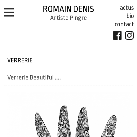
Aller au contenu principal
Menu
actus
ROMAIN DENIS
annexe
bio
Menu
Artiste Pingre
PARCOURS
contact
principal
peintures
rébus
verrerie
photos
VERRERIE
schnie
publication
Verrerie Beautiful ....